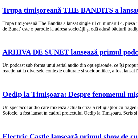
Trupa timișoreană THE BANDITS a lansat 
Trupa timișoreană The Bandits a lansat single-ul cu numărul 4, piesa ‘
de Banat’ este o parodie la adresa societății și odă adusă băuturii tradi
ARHIVA DE SUNET lansează primul podcas
Un podcast sub forma unui serial audio din opt episoade, ce își propune
reacționat la diversele contexte culturale și sociopolitice, a fost lansat
Oedip la Timișoara: Despre fenomenul migr
Un spectacol audio care mixează actuala criză a refugiaților cu tragedi
Sofocle, a fost lansat în cadrul proiectului Oedip la Timișoara. Scris 
Electric Castle lansează primul show de c