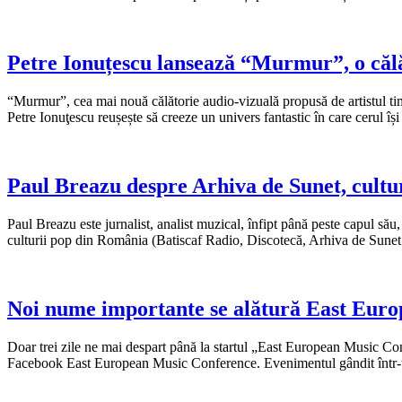
Petre Ionuțescu lansează “Murmur”, o călăt
“Murmur”, cea mai nouă călătorie audio-vizuală propusă de artistul timi
Petre Ionuţescu reușește să creeze un univers fantastic în care cerul își
Paul Breazu despre Arhiva de Sunet, cultur
Paul Breazu este jurnalist, analist muzical, înfipt până peste capul său, 
culturii pop din România (Batiscaf Radio, Discotecă, Arhiva de Su
Noi nume importante se alătură East Eur
Doar trei zile ne mai despart până la startul „East European Music Con
Facebook East European Music Conference. Evenimentul gândit într-un