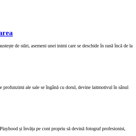
area
tește de stări, asemeni unei inimi care se deschide în rană încă de la
e profunzimi ale sale se îngână cu dorul, devine laitmotivul în sânul
u Playhood și învăța pe cont propriu să devină fotograf profesionist,