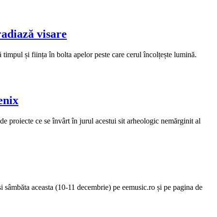
radiază visare
impul și ființa în bolta apelor peste care cerul încolțește lumină.
enix
 de proiecte ce se învârt în jurul acestui sit arheologic nemărginit al
 și sâmbăta aceasta (10-11 decembrie) pe eemusic.ro și pe pagina de