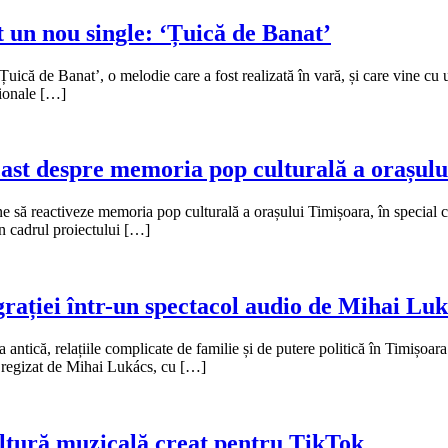
un nou single: ‘Țuică de Banat’
Țuică de Banat’, o melodie care a fost realizată în vară, și care vine cu
ționale […]
t despre memoria pop culturală a orașulu
 să reactiveze memoria pop culturală a orașului Timișoara, în special cea
 în cadrul proiectului […]
ației într-un spectacol audio de Mihai Luk
a antică, relațiile complicate de familie și de putere politică în Timișo
și regizat de Mihai Lukács, cu […]
ultură muzicală creat pentru TikTok