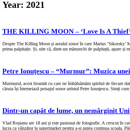
Year:
2021
THE KILLING MOON – ‘Love Is A Thief’: D
Despre The Killing Moon și arealul sonor în care Marius ‘Sikorsky’ Mun
prima palpitație. Și, uite că, dintr-un mănunchi de palpitații, apare și 
Petre Ionuţescu – “Murmur”: Muzica unei l
Murmurul, acest freamăt cu care ne îmbălsămăm spiritul de fiecare dată
căruia își întemeiază peisajul sonor artistul Petre Ionuţescu. Simți cum
Dintr-un capăt de lume, un nemărginit Uni
Vlad Roșianu are 18 ani și este pasionat de fotografie. A crescut în cart
lucra ca vânzător la supermarket pentru a-și putea continua școala. P