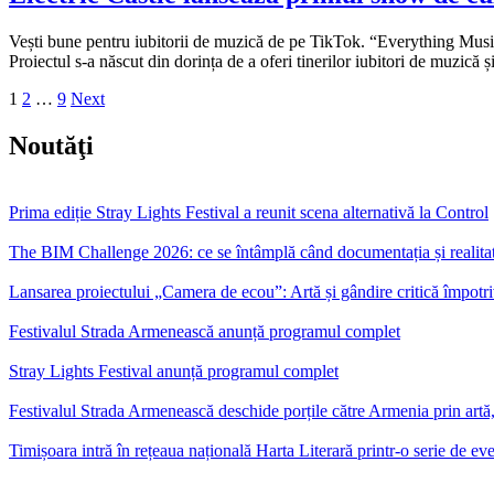
Vești bune pentru iubitorii de muzică de pe TikTok. “Everything Music”,
Proiectul s-a născut din dorința de a oferi tinerilor iubitori de muzică 
Posts
1
2
…
9
Next
pagination
Noutăţi
Prima ediție Stray Lights Festival a reunit scena alternativă la Control
The BIM Challenge 2026: ce se întâmplă când documentația și realitate
Lansarea proiectului „Camera de ecou”: Artă și gândire critică împotri
Festivalul Strada Armenească anunță programul complet
Stray Lights Festival anunță programul complet
Festivalul Strada Armenească deschide porțile către Armenia prin artă,
Timișoara intră în rețeaua națională Harta Literară printr-o serie de e