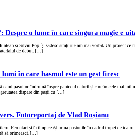
espre o lume în care singura magie e uit
tean și Silviu Pop își sădesc simțurile am mai vorbit. Un proiect ce mus
materialul de debut, […]
umi în care basmul este un gest firesc
 când pasul ne îndrumă înspre pântecul naturii și care în cele mai intim
 greutatea dispare din pașii cu […]
vers. Fotoreportaj de Vlad Roșianu
ierul Ferentari și în timp ce își urma pasiunile în cadrul trupei de teatr
ână să primească […]