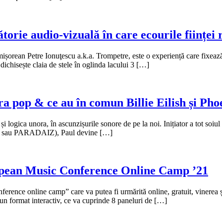
orie audio-vizuală în care ecourile ființei 
șorean Petre Ionuţescu a.k.a. Trompetre, este o experiență care fixează t
 dichisește claia de stele în oglinda lacului 3 […]
a pop & ce au în comun Billie Eilish și Pho
și logica unora, în ascunzișurile sonore de pe la noi. Inițiator a tot soiul
net sau PARADAIZ), Paul devine […]
opean Music Conference Online Camp ’21
ference online camp” care va putea fi urmărită online, gratuit, vinerea
 format interactiv, ce va cuprinde 8 paneluri de […]