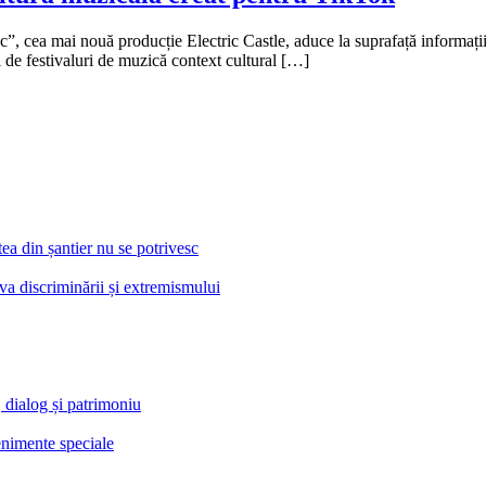
 cea mai nouă producție Electric Castle, aduce la suprafață informații pu
și de festivaluri de muzică context cultural […]
a din șantier nu se potrivesc
va discriminării și extremismului
 dialog și patrimoniu
venimente speciale