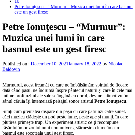
10
Petre Ionuţescu – “Murmur”: Muzica unei lumi în care basmul
este un gest firesc
Petre Ionuţescu – “Murmur”:
Muzica unei lumi în care
basmul este un gest firesc
Published on :
December 10, 2021
January 18, 2022
by
Nicolae
Baldovin
Murmurul, acest freamăt cu care ne îmbălsămăm spiritul de fiecare
dată când pasul ne îndrumă înspre pântecul naturii și care în cele mai
intime profunzimi ale sale se îngână cu dorul, devine laitmotivul în
sânul căruia își întemeiază peisajul sonor artistul
Petre Ionuţescu
.
Simți cum greutatea dispare din pașii cu care pătrunzi către sunet,
căci muzica clădește un pod peste lume, peste ape și munți, în care
plutirea primește trup. Un experiment artistic ce-ți recompune
răsăritul în orizontul unui nou univers, stârnește o lume în care
basmul este socoteala unui gest firesc.