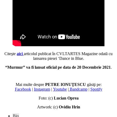
Citeşte
aici
articolul publicat în CVLTARTES Magazine odată cu
lansarea piesei ‘Dance in Blue.
“Murmur” va fi lansat oficial pe data de 20 Decembrie 2021
.
Mai multe despre
PETRE IONUŢESCU
găsiţi pe:
Facebook
|
Instagram
|
Youtube
|
Bandcamp
|
Spotify
Foto: (c)
Lucian Oprea
Artwork: (c)
Ovidiu Hrin
The
Bio