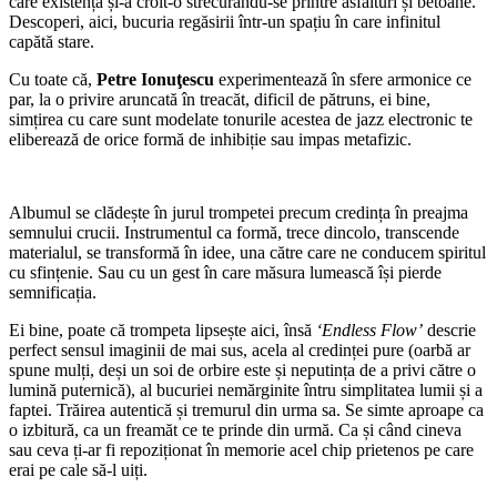
care existența și-a croit-o strecurându-se printre asfalturi și betoane.
Descoperi, aici, bucuria regăsirii într-un spațiu în care infinitul
capătă stare.
Cu toate că,
Petre Ionuţescu
experimentează în sfere armonice ce
par, la o privire aruncată în treacăt, dificil de pătruns, ei bine,
simțirea cu care sunt modelate tonurile acestea de jazz electronic te
eliberează de orice formă de inhibiție sau impas metafizic.
Albumul se clădește în jurul trompetei precum credința în preajma
semnului crucii. Instrumentul ca formă, trece dincolo, transcende
materialul, se transformă în idee, una către care ne conducem spiritul
cu sfințenie. Sau cu un gest în care măsura lumească își pierde
semnificația.
Ei bine, poate că trompeta lipsește aici, însă
‘Endless Flow’
descrie
perfect sensul imaginii de mai sus, acela al credinței pure (oarbă ar
spune mulți, deși un soi de orbire este și neputința de a privi către o
lumină puternică), al bucuriei nemărginite întru simplitatea lumii și a
faptei. Trăirea autentică și tremurul din urma sa. Se simte aproape ca
o izbitură, ca un freamăt ce te prinde din urmă. Ca și când cineva
sau ceva ți-ar fi repoziționat în memorie acel chip prietenos pe care
erai pe cale să-l uiți.