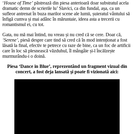
‘
House of Time’
păstrează din piesa anterioară doar substratul acela
dramatic demn de scrierile lu’ Slavici, ca din fundal, așa, ca un
sufleor antrenat în buza marilor scene ale lumii, șuieratul vântului să
înfigă cumva și mai adânc în măruntaie, ideea asta a trecerii cu
romantismul ei, cu tot.
Gata, nu mă mai întind, nu vreau și nu cred că se cere. Doar că,
‘Serene’
, piesă despre care tind să cred că în mod intenționat a fost
lăsată la final, efectiv te petrece cu raze de bine, ca un foc de artificii
care în loc să plesnească văzduhul, îl mângâie și-l încălzește
murmurându-i o doină.
Piesa ‘Dance in Blue’, reprezentând un fragment vizual din
concert, a fost deja lansată şi poate fi vizionată aici: