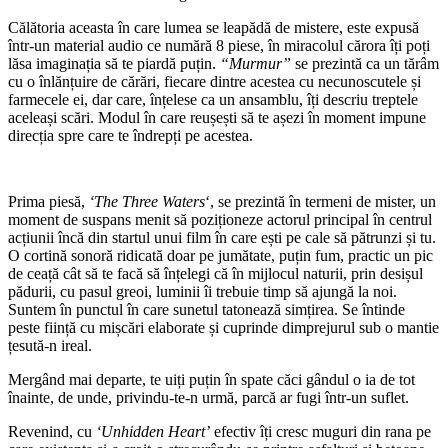
Călătoria aceasta în care lumea se leapădă de mistere, este expusă
într-un material audio ce numără 8 piese, în miracolul cărora îți poți
lăsa imaginația să te piardă puțin.
“Murmur”
se prezintă ca un tărâm
cu o înlănțuire de cărări, fiecare dintre acestea cu necunoscutele și
farmecele ei, dar care, înțelese ca un ansamblu, îți descriu treptele
aceleași scări. Modul în care reușești să te așezi în moment impune
direcția spre care te îndrepți pe acestea.
Prima piesă,
‘The Three Waters
‘, se prezintă în termeni de mister, un
moment de suspans menit să poziționeze actorul principal în centrul
acțiunii încă din startul unui film în care ești pe cale să pătrunzi și tu.
O cortină sonoră ridicată doar pe jumătate, puțin fum, practic un pic
de ceață cât să te facă să înțelegi că în mijlocul naturii, prin desișul
pădurii, cu pasul greoi, luminii îi trebuie timp să ajungă la noi.
Suntem în punctul în care sunetul tatonează simțirea. Se întinde
peste ființă cu mișcări elaborate și cuprinde dimprejurul sub o mantie
țesută-n ireal.
Mergând mai departe, te uiți puțin în spate căci gândul o ia de tot
înainte, de unde, privindu-te-n urmă, parcă ar fugi într-un suflet.
Revenind, cu
‘Unhidden Heart’
efectiv îți cresc muguri din rana pe