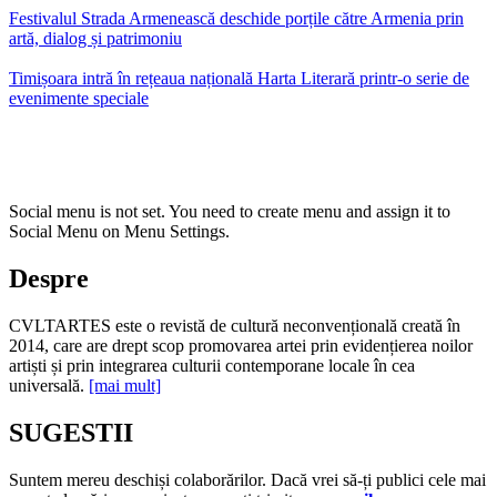
Festivalul Strada Armenească deschide porțile către Armenia prin
artă, dialog și patrimoniu
Timișoara intră în rețeaua națională Harta Literară printr-o serie de
evenimente speciale
Social menu is not set. You need to create menu and assign it to
Social Menu on Menu Settings.
Despre
CVLTARTES este o revistă de cultură neconvențională creată în
2014, care are drept scop promovarea artei prin evidențierea noilor
artiști și prin integrarea culturii contemporane locale în cea
universală.
[mai mult]
SUGESTII
Suntem mereu deschiși colaborărilor. Dacă vrei să-ți publici cele mai