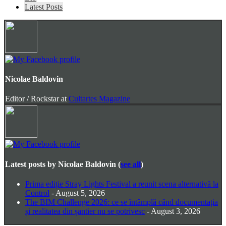
following
Latest Posts
two
tabs
change
content
below.
Nicolae Baldovin
Editor / Rockstar
at
Cultartes Magazine
Latest posts by Nicolae Baldovin
(
see all
)
Prima ediție Stray Lights Festival a reunit scena alternativă la
Control
- August 5, 2026
The BIM Challenge 2026: ce se întâmplă când documentația
și realitatea din șantier nu se potrivesc
- August 3, 2026