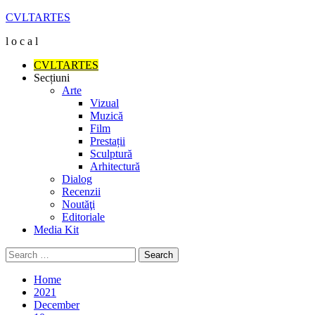
Skip
CVLTARTES
to
l o c a l
content
Primary
CVLTARTES
Menu
Secțiuni
Arte
Vizual
Muzică
Film
Prestații
Sculptură
Arhitectură
Dialog
Recenzii
Noutăţi
Editoriale
Media Kit
Search
for:
Home
2021
December