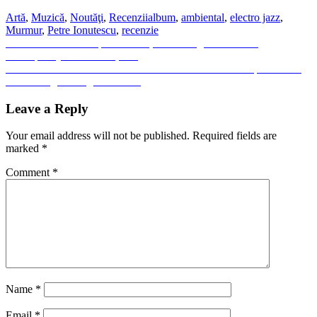
Artă
,
Muzică
,
Noutăţi
,
Recenzii
album
,
ambiental
,
electro jazz
,
Murmur
,
Petre Ionutescu
,
recenzie
Post
Previous
Previous
Dintr-un capăt de lume, un nemărginit Univers.
post:
Fotoreportaj de Vlad Roșianu
navigation
Next
Next
THE KILLING MOON – ‘Love Is A Thief’: Despre o lume
post:
în care singura magie e uitarea
Leave a Reply
Your email address will not be published.
Required fields are
marked
*
Comment
*
Name
*
Email
*