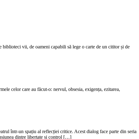
biblioteci vii, de oameni capabili să lege o carte de un cititor și de
ele celor care au făcut-o: nervul, obsesia, exigența, ezitarea,
l într-un spațiu al reflecției critice. Acest dialog face parte din seria
iunea dintre libertate și control […]