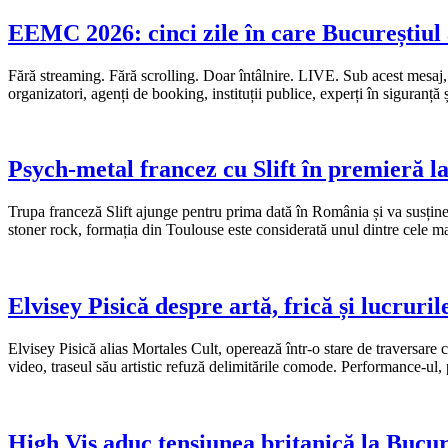
EEMC 2026: cinci zile în care Bucureștiul 
Fără streaming. Fără scrolling. Doar întâlnire. LIVE. Sub acest mesaj, în
organizatori, agenți de booking, instituții publice, experți în siguranță
Psych-metal francez cu Slift în premieră l
Trupa franceză Slift ajunge pentru prima dată în România și va susțin
stoner rock, formația din Toulouse este considerată unul dintre cele ma
Elvisey Pisică despre artă, frică și lucruri
Elvisey Pisică alias Mortales Cult, operează într-o stare de traversare c
video, traseul său artistic refuză delimitările comode. Performance-ul, 
High Vis aduc tensiunea britanică la Bucur