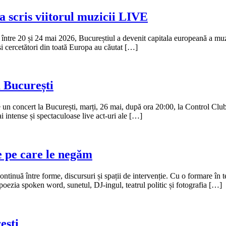
a scris viitorul muzicii LIVE
tre 20 și 24 mai 2026, Bucureștiul a devenit capitala europeană a muzicii 
 și cercetători din toată Europa au căutat […]
a București
e un concert la București, marți, 26 mai, după ora 20:00, la Control Cl
i intense și spectaculoase live act-uri ale […]
le pe care le negăm
ontinuă între forme, discursuri și spații de intervenție. Cu o formare în t
poezia spoken word, sunetul, DJ-ingul, teatrul politic și fotografia […]
ești