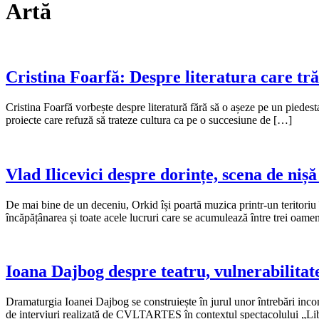
Artă
Cristina Foarfă: Despre literatura care tră
Cristina Foarfă vorbește despre literatură fără să o așeze pe un piedesta
proiecte care refuză să trateze cultura ca pe o succesiune de […]
Vlad Ilicevici despre dorințe, scena de niș
De mai bine de un deceniu, Orkid își poartă muzica printr-un teritoriu 
încăpățânarea și toate acele lucruri care se acumulează între trei oam
Ioana Dajbog despre teatru, vulnerabilitate
Dramaturgia Ioanei Dajbog se construiește în jurul unor întrebări incomo
de interviuri realizată de CVLTARTES în contextul spectacolului „Libe