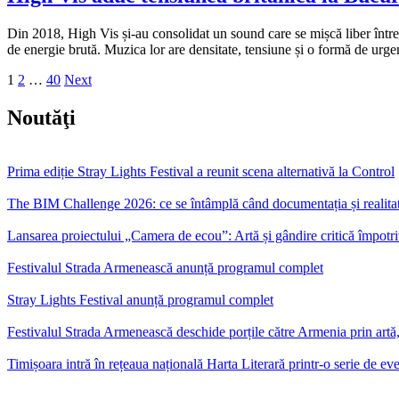
Din 2018, High Vis și-au consolidat un sound care se mișcă liber între
de energie brută. Muzica lor are densitate, tensiune și o formă de urge
Posts
1
2
…
40
Next
pagination
Noutăţi
Prima ediție Stray Lights Festival a reunit scena alternativă la Control
The BIM Challenge 2026: ce se întâmplă când documentația și realitate
Lansarea proiectului „Camera de ecou”: Artă și gândire critică împotri
Festivalul Strada Armenească anunță programul complet
Stray Lights Festival anunță programul complet
Festivalul Strada Armenească deschide porțile către Armenia prin artă,
Timișoara intră în rețeaua națională Harta Literară printr-o serie de e