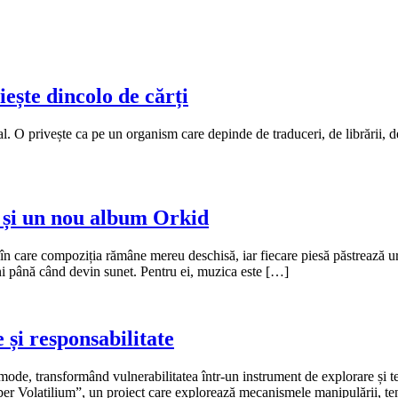
iește dincolo de cărți
l. O privește ca pe un organism care depinde de traduceri, de librării, de 
ă și un nou album Orkid
în care compoziția rămâne mereu deschisă, iar fiecare piesă păstrează urm
eni până când devin sunet. Pentru ei, muzica este […]
 și responsabilitate
de, transformând vulnerabilitatea într-un instrument de explorare și teatru
r Volatilium”, un proiect care explorează mecanismele manipulării, tens