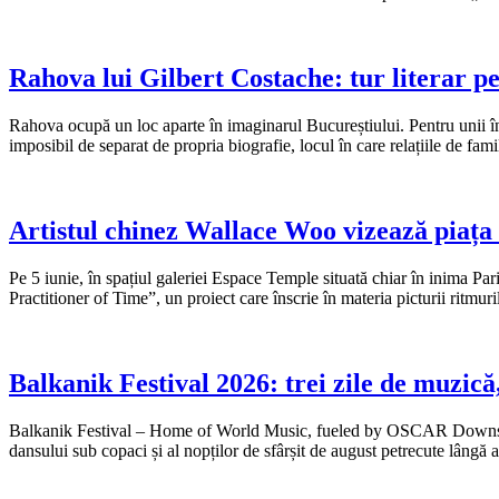
Rahova lui Gilbert Costache: tur literar pe
Rahova ocupă un loc aparte în imaginarul Bucureștiului. Pentru unii înse
imposibil de separat de propria biografie, locul în care relațiile de fam
Artistul chinez Wallace Woo vizează piața
Pe 5 iunie, în spațiul galeriei Espace Temple situată chiar în inima Pari
Practitioner of Time”, un proiect care înscrie în materia picturii ritmu
Balkanik Festival 2026: trei zile de muzică
Balkanik Festival – Home of World Music, fueled by OSCAR Downstream, 
dansului sub copaci și al nopților de sfârșit de august petrecute lângă 