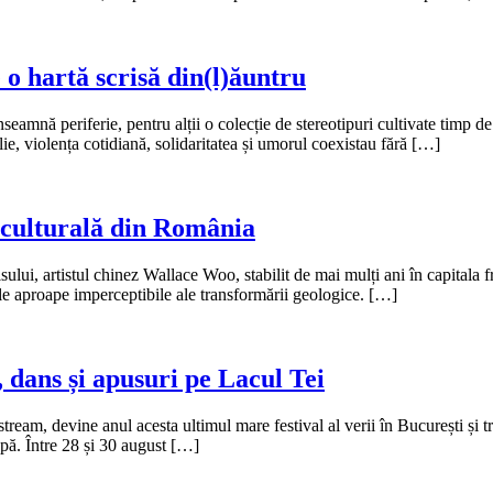
 o hartă scrisă din(l)ăuntru
amnă periferie, pentru alții o colecție de stereotipuri cultivate timp de
ilie, violența cotidiană, solidaritatea și umorul coexistau fără […]
 culturală din România
sului, artistul chinez Wallace Woo, stabilit de mai mulți ani în capitala f
rile aproape imperceptibile ale transformării geologice. […]
, dans și apusuri pe Lacul Tei
devine anul acesta ultimul mare festival al verii în București și tran
apă. Între 28 și 30 august […]