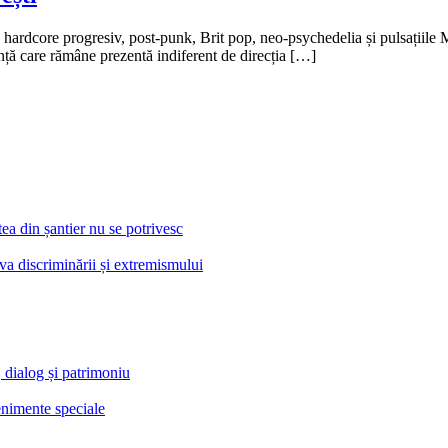
 hardcore progresiv, post-punk, Brit pop, neo-psychedelia și pulsațiile M
nță care rămâne prezentă indiferent de direcția […]
a din șantier nu se potrivesc
va discriminării și extremismului
 dialog și patrimoniu
venimente speciale