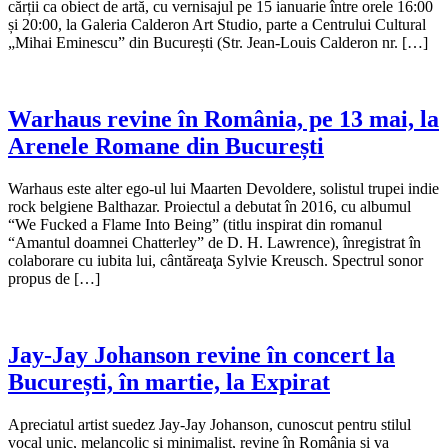
cărții ca obiect de artă, cu vernisajul pe 15 ianuarie între orele 16:00
și 20:00, la Galeria Calderon Art Studio, parte a Centrului Cultural
„Mihai Eminescu” din București (Str. Jean-Louis Calderon nr. […]
Warhaus revine în România, pe 13 mai, la
Arenele Romane din București
Warhaus este alter ego-ul lui Maarten Devoldere, solistul trupei indie
rock belgiene Balthazar. Proiectul a debutat în 2016, cu albumul
“We Fucked a Flame Into Being” (titlu inspirat din romanul
“Amantul doamnei Chatterley” de D. H. Lawrence), înregistrat în
colaborare cu iubita lui, cântăreaţa Sylvie Kreusch. Spectrul sonor
propus de […]
Jay-Jay Johanson revine în concert la
București, în martie, la Expirat
Apreciatul artist suedez Jay-Jay Johanson, cunoscut pentru stilul
vocal unic, melancolic și minimalist, revine în România și va