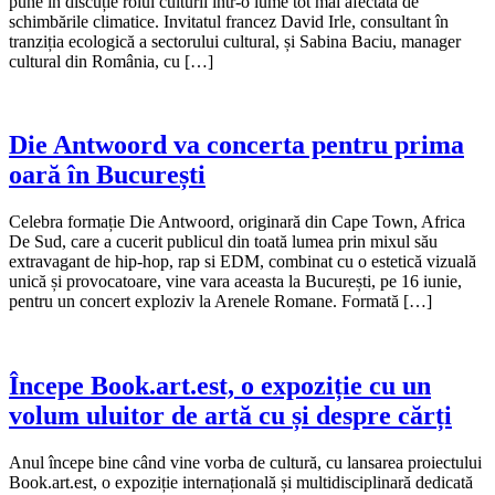
pune în discuție rolul culturii într-o lume tot mai afectată de
schimbările climatice. Invitatul francez David Irle, consultant în
tranziția ecologică a sectorului cultural, și Sabina Baciu, manager
cultural din România, cu […]
Die Antwoord va concerta pentru prima
oară în București
Celebra formație Die Antwoord, originară din Cape Town, Africa
De Sud, care a cucerit publicul din toată lumea prin mixul său
extravagant de hip-hop, rap si EDM, combinat cu o estetică vizuală
unică și provocatoare, vine vara aceasta la București, pe 16 iunie,
pentru un concert exploziv la Arenele Romane. Formată […]
Începe Book.art.est, o expoziție cu un
volum uluitor de artă cu și despre cărți
Anul începe bine când vine vorba de cultură, cu lansarea proiectului
Book.art.est, o expoziție internațională și multidisciplinară dedicată