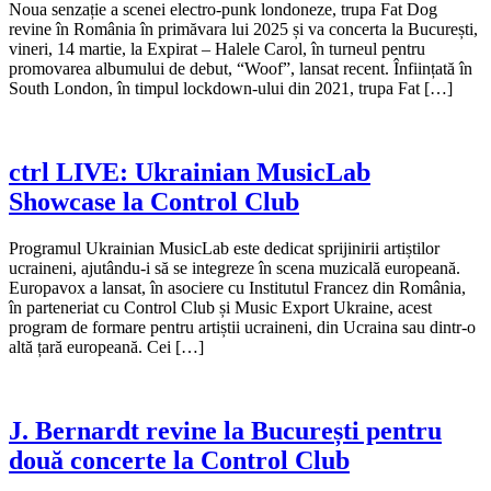
Noua senzație a scenei electro-punk londoneze, trupa Fat Dog
revine în România în primăvara lui 2025 și va concerta la București,
vineri, 14 martie, la Expirat – Halele Carol, în turneul pentru
promovarea albumului de debut, “Woof”, lansat recent. Înființată în
South London, în timpul lockdown-ului din 2021, trupa Fat […]
ctrl LIVE: Ukrainian MusicLab
Showcase la Control Club
Programul Ukrainian MusicLab este dedicat sprijinirii artiștilor
ucraineni, ajutându-i să se integreze în scena muzicală europeană.
Europavox a lansat, în asociere cu Institutul Francez din România,
în parteneriat cu Control Club și Music Export Ukraine, acest
program de formare pentru artiștii ucraineni, din Ucraina sau dintr-o
altă țară europeană. Cei […]
J. Bernardt revine la București pentru
două concerte la Control Club