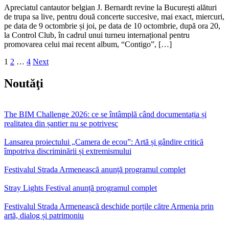
Apreciatul cantautor belgian J. Bernardt revine la București alături
de trupa sa live, pentru două concerte succesive, mai exact, miercuri,
pe data de 9 octombrie și joi, pe data de 10 octombrie, după ora 20,
la Control Club, în cadrul unui turneu internațional pentru
promovarea celui mai recent album, “Contigo”, […]
Posts
1
2
…
4
Next
pagination
Noutăţi
The BIM Challenge 2026: ce se întâmplă când documentația și
realitatea din șantier nu se potrivesc
Lansarea proiectului „Camera de ecou”: Artă și gândire critică
împotriva discriminării și extremismului
Festivalul Strada Armenească anunță programul complet
Stray Lights Festival anunță programul complet
Festivalul Strada Armenească deschide porțile către Armenia prin
artă, dialog și patrimoniu