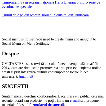
Timișoara intră în rețeaua națională Harta Literară printr-o serie de
evenimente speciale
Turnul de Apă din Iosefin, noul hub cultural din Timișoara
Social menu is not set. You need to create menu and assign it to
Social Menu on Menu Settings.
Despre
CVLTARTES este o revistă de cultură neconvențională creată în
2014, care are drept scop promovarea artei prin evidențierea noilor
artiști și prin integrarea culturii contemporane locale în cea
universală.
[mai mult]
SUGESTII
Suntem mereu deschiși colaborărilor. Dacă vrei să-ți publici cele mai
recente lucrări sau proiecte, ne poți trimite un
e-mail
sau propune
materiale folosind
formularul de sugestii
.