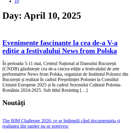
10
Day:
April 10, 2025
Evenimente fascinante la cea de-a V-a
ediție a festivalului News from Polska
În perioada 5-11 mai, Centrul Național al Dansului București
(CNDB) găzduiește cea de-a cincea ediție a festivalului de arte
performative News from Polska, organizat de Institutul Polonez din
București și realizat în cadrul Președinției Poloniei la Consiliul
Uniunii Europene 2025 și în cadrul Sezonului Cultural Polonia-
România 2024-2025. Sub titlul Resisting […]
Noutăţi
The BIM Challenge 2026: ce se întâmplă când documentația și
realitatea din șantier nu se potrivesc